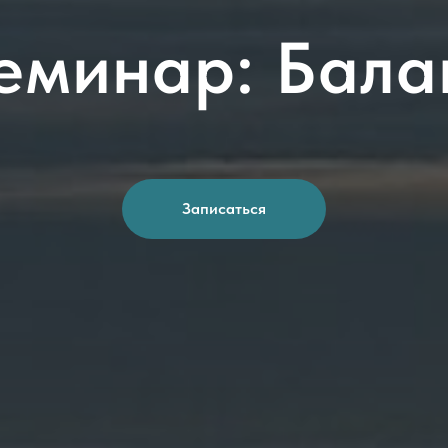
еминар: Бала
Записаться